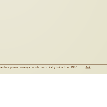
rantom pomordowanym w obozach katyńskich w 1940r. |
4mk