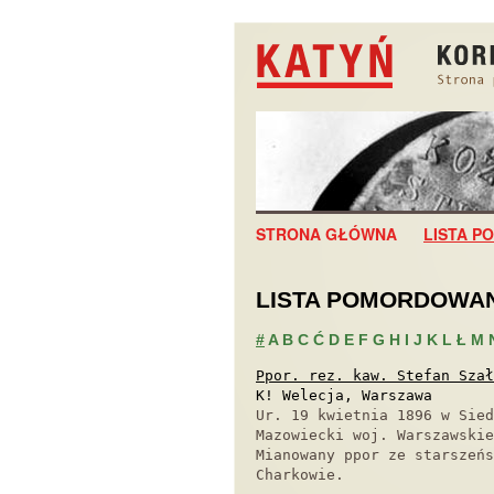
STRONA GŁÓWNA
LISTA 
LISTA POMORDOWA
#
A
B
C
Ć
D
E
F
G
H
I
J
K
L
Ł
M
Ppor. rez. kaw. Stefan Szał
K! Welecja, Warszawa
Ur. 19 kwietnia 1896 w Sied
Mazowiecki woj. Warszawskie
Mianowany ppor ze starszeńs
Charkowie.