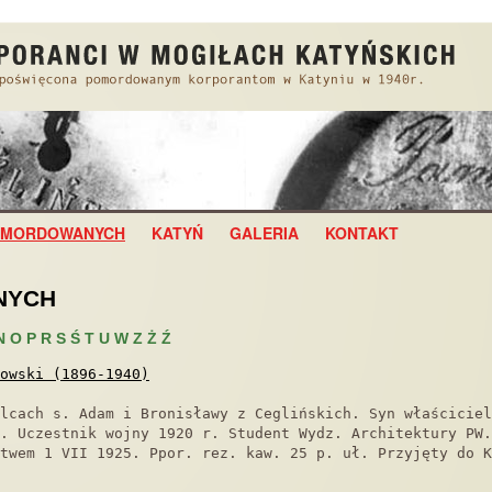
POMORDOWANYCH
KATYŃ
GALERIA
KONTAKT
NYCH
N
O
P
R
S
Ś
T
U
W
Z
Ż
Ź
owski (1896-1940)
lcach s. Adam i Bronisławy z Ceglińskich. Syn właściciel
. Uczestnik wojny 1920 r. Student Wydz. Architektury PW.
twem 1 VII 1925. Ppor. rez. kaw. 25 p. uł. Przyjęty do K