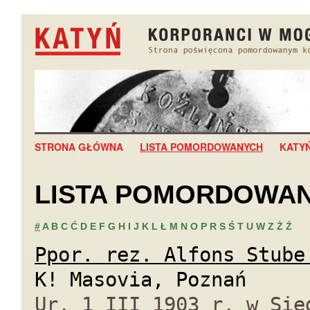
STRONA GŁÓWNA
LISTA POMORDOWANYCH
KATY
LISTA POMORDOWA
#
A
B
C
Ć
D
E
F
G
H
I
J
K
L
Ł
M
N
O
P
R
S
Ś
T
U
W
Z
Ż
Ź
Ppor. rez. Alfons Stube
K! Masovia, Poznań
Ur. 1 III 1903 r. w Sie