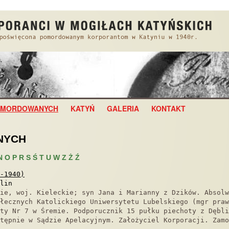
POMORDOWANYCH
KATYŃ
GALERIA
KONTAKT
NYCH
N
O
P
R
S
Ś
T
U
W
Z
Ż
Ź
-1940)
lin
ie, woj. Kieleckie; syn Jana i Marianny z Dzików. Absolw
ołecznych Katolickiego Uniwersytetu Lubelskiego (mgr praw
ty Nr 7 w Śremie. Podporucznik 15 pułku piechoty z Dębli
tępnie w Sądzie Apelacyjnym. Założyciel Korporacji. Zamo