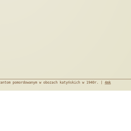
rantom pomordowanym w obozach katyńskich w 1940r. |
4mk