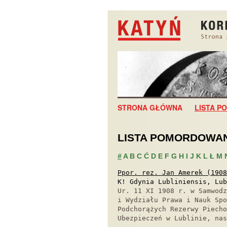
STRONA GŁÓWNA
LISTA 
LISTA POMORDOWA
#
A
B
C
Ć
D
E
F
G
H
I
J
K
L
Ł
M
Ppor. rez. Jan Amerek (1908
K! Gdynia Lubliniensis, Lub
Ur. 11 XI 1908 r. w Samwodz
i Wydziału Prawa i Nauk Sp
Podchorążych Rezerwy Piecho
Ubezpieczeń w Lublinie, nas